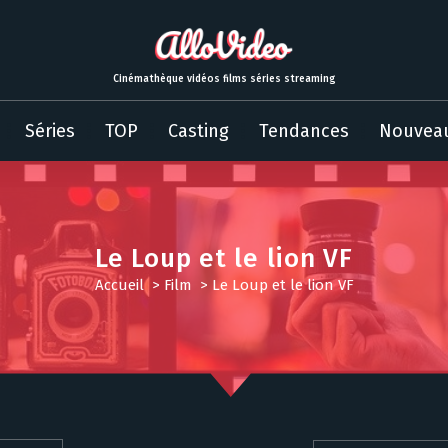
Cinémathèque vidéos films séries streaming
Séries
TOP
Casting
Tendances
Nouvea
Le Loup et le lion VF
Accueil
>
Film
>
Le Loup et le lion VF