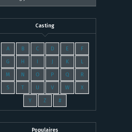
Casting
A
B
C
D
E
F
G
H
I
J
K
L
M
N
O
P
Q
R
S
T
U
V
W
X
Y
Z
#
Populaires