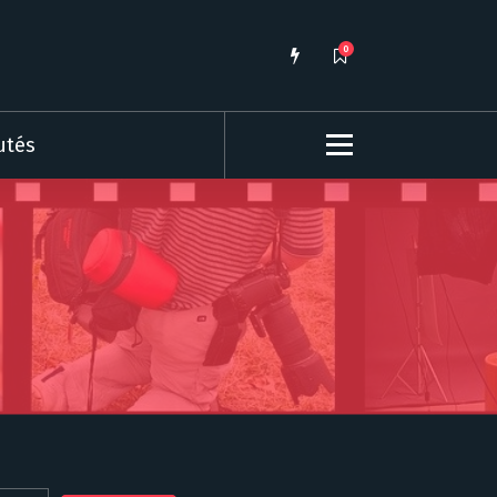
0
utés