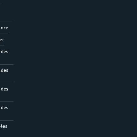
ance
er
s des
s des
s des
s des
nées