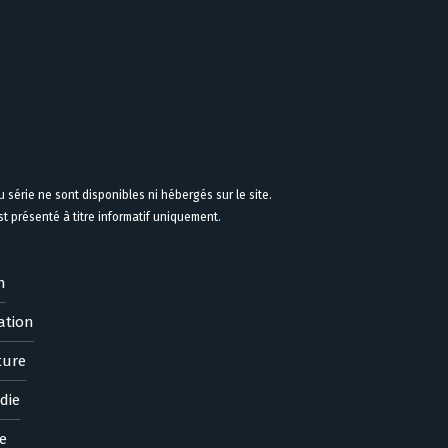
 série ne sont disponibles ni hébergés sur le site.
 présenté à titre informatif uniquement.
n
ation
ture
die
e