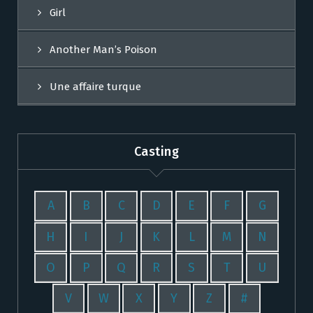
Girl
Another Man’s Poison
Une affaire turque
Casting
A
B
C
D
E
F
G
H
I
J
K
L
M
N
O
P
Q
R
S
T
U
V
W
X
Y
Z
#