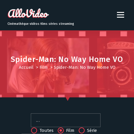
S
k
i
p
Cinémathèque vidéos films séries streaming
t
o
c
o
n
Spider-Man: No Way Home VO
t
Accueil
>
Film
>
Spider-Man: No Way Home VO
e
n
t
Toutes
Film
Série