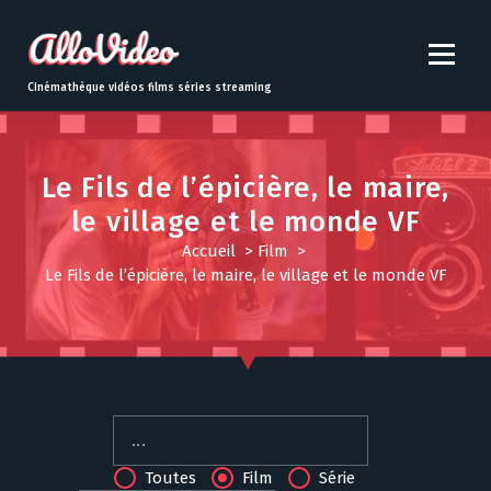
S
k
i
p
Cinémathèque vidéos films séries streaming
t
o
c
o
Le Fils de l’épicière, le maire,
n
le village et le monde VF
t
Accueil
>
Film
>
e
Le Fils de l’épicière, le maire, le village et le monde VF
n
t
Toutes
Film
Série