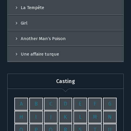
La Tempête
Girl
Another Man’s Poison
Une affaire turque
Casting
A
B
C
D
E
F
G
H
I
J
K
L
M
N
O
P
Q
R
S
T
U