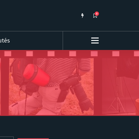
0
utés