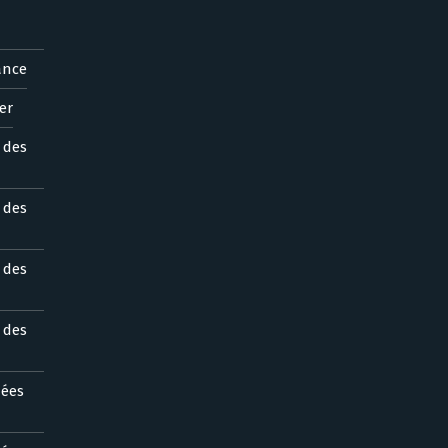
ance
er
s des
s des
s des
s des
nées