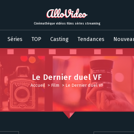
Cinémathèque vidéos films séries streaming
Séries
TOP
Casting
Tendances
Nouvea
Le Dernier duel VF
Accueil
>
Film
>
Le Dernier duel VF