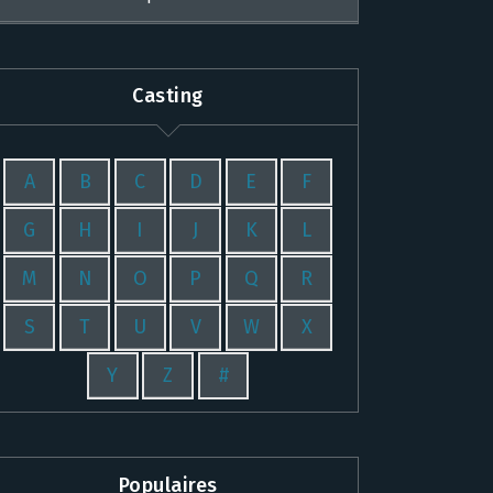
Casting
A
B
C
D
E
F
G
H
I
J
K
L
M
N
O
P
Q
R
S
T
U
V
W
X
Y
Z
#
Populaires