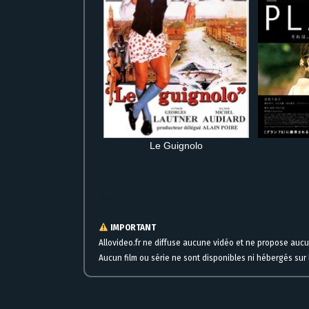
Le Guignolo
Streaming gratuit Le Dernier duel VF en ligne à regarder maint
IMPORTANT
Allovideo.fr ne diffuse aucune vidéo et ne propose auc
Aucun film ou série ne sont disponibles ni hébergés sur l