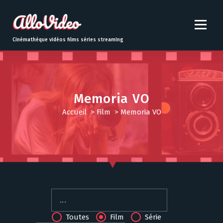
S
k
i
p
Cinémathèque vidéos films séries streaming
t
o
c
o
n
Memoria VO
t
Accueil
>
Film
>
Memoria VO
e
n
t
Toutes
Film
Série