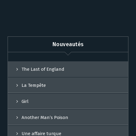
Nouveautés
The Last of England
La Tempête
Girl
Another Man’s Poison
Une affaire turque