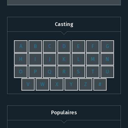
Casting
A
B
C
D
E
F
G
H
I
J
K
L
M
N
O
P
Q
R
S
T
U
V
W
X
Y
Z
#
Populaires