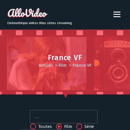
S
k
i
p
Cinémathèque vidéos films séries streaming
t
o
c
o
n
France VF
t
Accueil
>
Film
>
France VF
e
n
t
Toutes
Film
Série