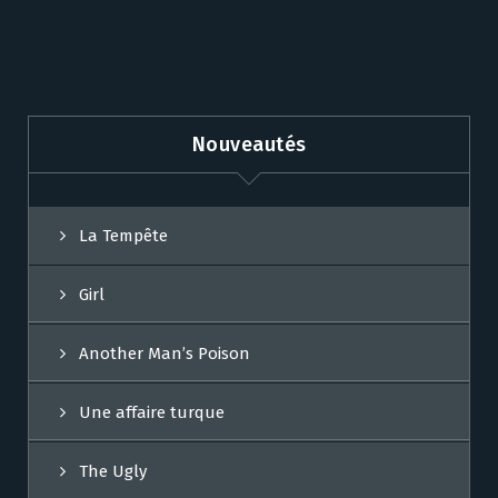
Nouveautés
La Tempête
Girl
Another Man’s Poison
Une affaire turque
The Ugly