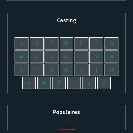
Casting
A
B
C
D
E
F
G
H
I
J
K
L
M
N
O
P
Q
R
S
T
U
V
W
X
Y
Z
#
Populaires