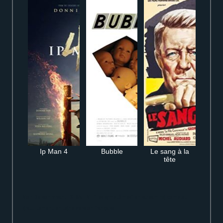
Ip Man 4
Bubble
Le sang à la
tête
Voir De son vivant EXTRAIT VF “Les symptômes” en streaming complet
gratuitement en ligne version française