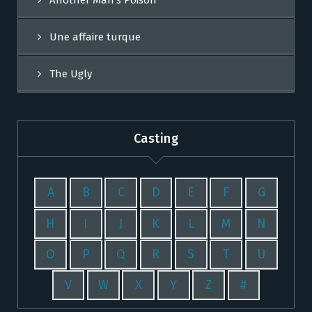
Another Man’s Poison
Une affaire turque
The Ugly
Casting
A
B
C
D
E
F
G
H
I
J
K
L
M
N
O
P
Q
R
S
T
U
V
W
X
Y
Z
#