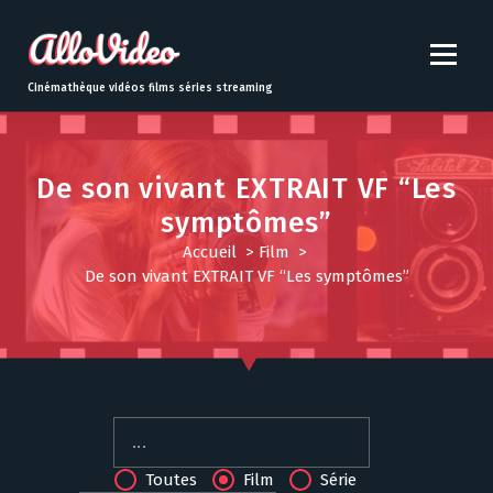
S
k
i
p
Cinémathèque vidéos films séries streaming
t
o
c
o
De son vivant EXTRAIT VF “Les
n
symptômes”
t
Accueil
>
Film
>
e
De son vivant EXTRAIT VF “Les symptômes”
n
t
Toutes
Film
Série