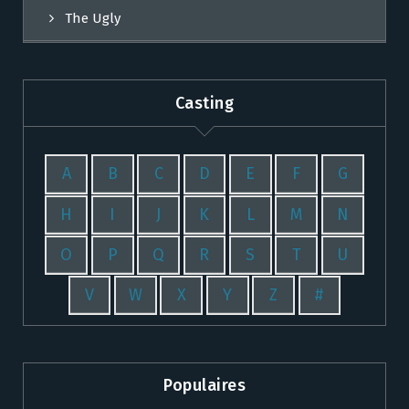
The Ugly
Casting
A
B
C
D
E
F
G
H
I
J
K
L
M
N
O
P
Q
R
S
T
U
V
W
X
Y
Z
#
Populaires