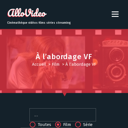
S
k
i
p
Cinémathèque vidéos films séries streaming
t
o
c
o
n
À l’abordage VF
t
Accueil
>
Film
>
À l’abordage VF
e
n
t
Toutes
Film
Série