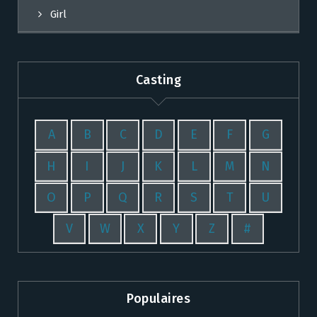
Girl
Casting
A
B
C
D
E
F
G
H
I
J
K
L
M
N
O
P
Q
R
S
T
U
V
W
X
Y
Z
#
Populaires