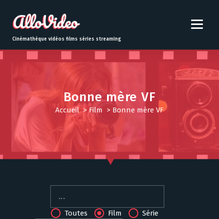
S
k
i
p
Cinémathèque vidéos films séries streaming
t
o
c
o
n
Bonne mère VF
t
Accueil
>
Film
>
Bonne mère VF
e
n
t
Toutes
Film
Série