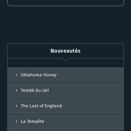
Nouveautés
Oklahoma Honey
Tombé du ciel
The Last of England
La Tempête