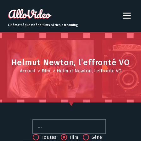
S
k
i
p
Cinémathèque vidéos films séries streaming
t
o
c
o
n
Helmut Newton, l’effronté VO
t
Accueil
>
Film
>
Helmut Newton, l’effronté VO
e
n
t
Toutes
Film
Série