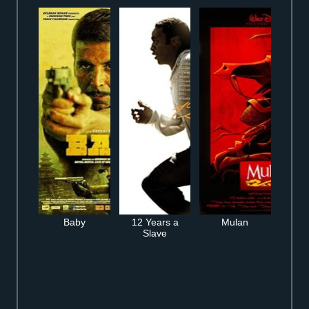
Baby
12 Years a
Mulan
Slave
Regarder Helmut Newton, l’effronté VO en VF VOSTFR streaming complet
gratuit en ligne