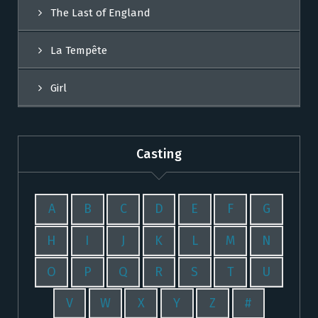
The Last of England
La Tempête
Girl
Casting
A
B
C
D
E
F
G
H
I
J
K
L
M
N
O
P
Q
R
S
T
U
V
W
X
Y
Z
#