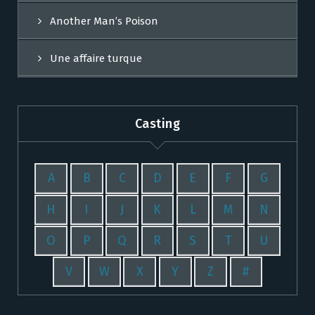
Another Man’s Poison
Une affaire turque
Casting
A
B
C
D
E
F
G
H
I
J
K
L
M
N
O
P
Q
R
S
T
U
V
W
X
Y
Z
#