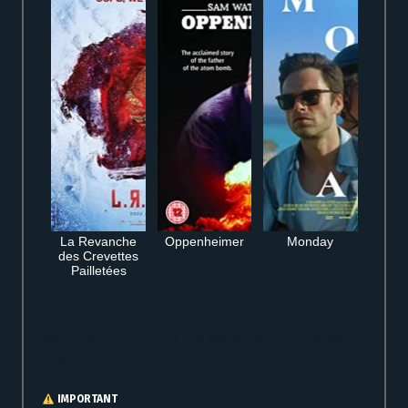
La Revanche
Oppenheimer
Monday
des Crevettes
Pailletées
Regarder Fisherman’s Friends VF en VF VOSTFR streaming complet gratuit
en ligne
IMPORTANT