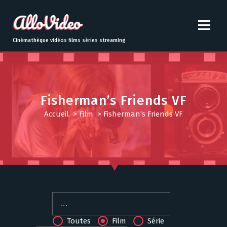
S
k
i
p
Cinémathèque vidéos films séries streaming
t
o
c
o
n
Fisherman’s Friends VF
t
Accueil
>
Film
>
Fisherman’s Friends VF
e
n
t
Toutes
Film
Série