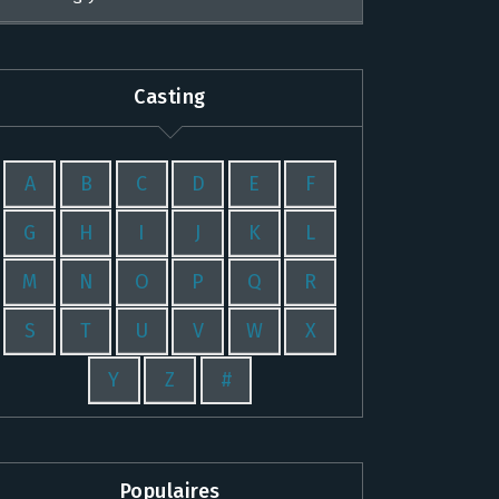
Casting
A
B
C
D
E
F
G
H
I
J
K
L
M
N
O
P
Q
R
S
T
U
V
W
X
Y
Z
#
Populaires