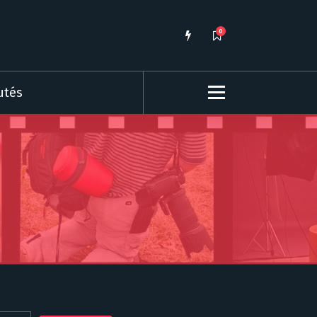
0
utés