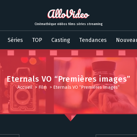
Cinémathèque vidéos films séries streaming
Séries
TOP
Casting
Tendances
Nouvea
Eternals VO “Premières images”
Accueil
>
Film
>
Eternals VO “Premières images”