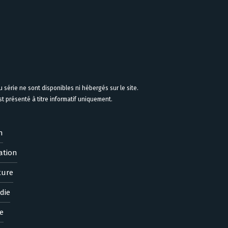
 série ne sont disponibles ni hébergés sur le site.
 présenté à titre informatif uniquement.
n
ation
ture
die
e