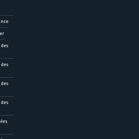
ance
er
s des
s des
s des
s des
nées