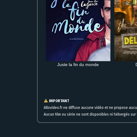
Juste la fin du monde
Où regarder Eternals VO “Premières images” en streaming comple
IMPORTANT
Allovideo.fr ne diffuse aucune vidéo et ne propose auc
Aucun film ou série ne sont disponibles ni hébergés sur l