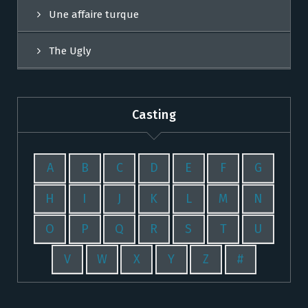
Une affaire turque
The Ugly
Casting
A
B
C
D
E
F
G
H
I
J
K
L
M
N
O
P
Q
R
S
T
U
V
W
X
Y
Z
#