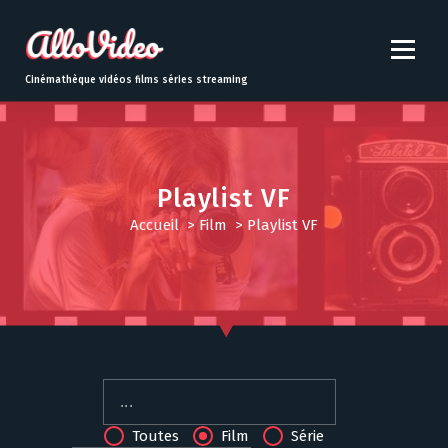
S
k
i
p
Cinémathèque vidéos films séries streaming
t
o
c
o
n
Playlist VF
t
Accueil
>
Film
>
Playlist VF
e
n
t
Toutes
Film
Série