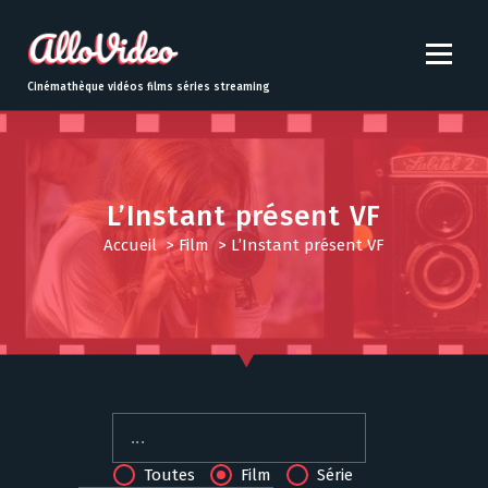
S
k
i
p
Cinémathèque vidéos films séries streaming
t
o
c
o
n
L’Instant présent VF
t
Accueil
>
Film
>
L’Instant présent VF
e
n
t
Toutes
Film
Série