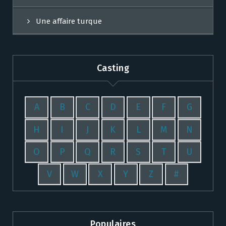
Une affaire turque
Casting
A
B
C
D
E
F
G
H
I
J
K
L
M
N
O
P
Q
R
S
T
U
V
W
X
Y
Z
#
Populaires