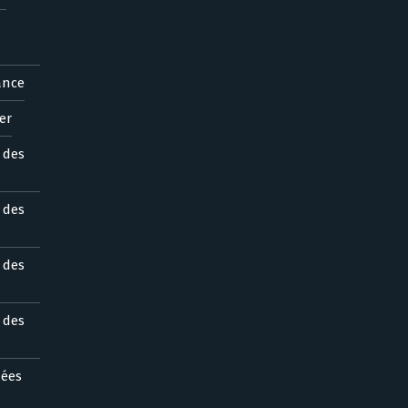
ance
er
s des
s des
s des
s des
nées