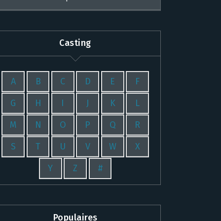
Casting
A
B
C
D
E
F
G
H
I
J
K
L
M
N
O
P
Q
R
S
T
U
V
W
X
Y
Z
#
Populaires