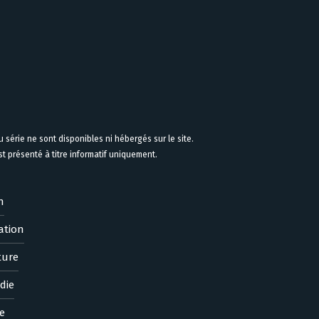
 série ne sont disponibles ni hébergés sur le site.
 présenté à titre informatif uniquement.
n
ation
ture
die
e