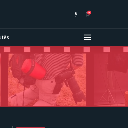
0
utés