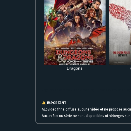
Dragons
Regarder Le Vétéran VO en streaming HD complet gratuit en li
IMPORTANT
Allovideo.fr ne diffuse aucune vidéo et ne propose auc
Aucun film ou série ne sont disponibles ni hébergés sur l