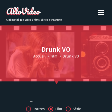
S
k
i
p
Cinémathèque vidéos films séries streaming
t
o
c
o
n
Drunk VO
t
Accueil
>
Film
>
Drunk VO
e
n
t
Toutes
Film
Série