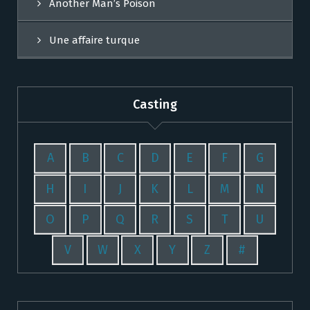
Another Man’s Poison
Une affaire turque
Casting
A
B
C
D
E
F
G
H
I
J
K
L
M
N
O
P
Q
R
S
T
U
V
W
X
Y
Z
#