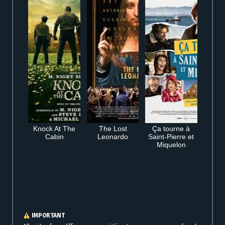
Knock At The
The Lost
Ça tourne à
Cabin
Leonardo
Saint-Pierre et
Miquelon
Regarder Sound of Metal VO en streaming HD complet gratuit en ligne
immédiatement
IMPORTANT