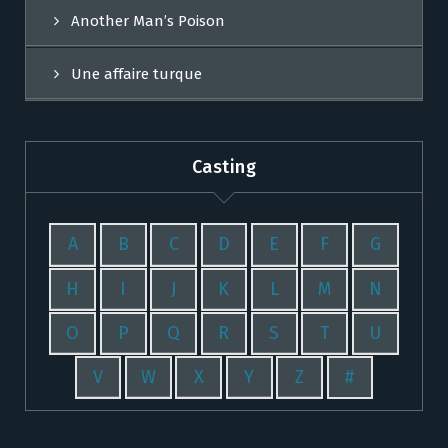
Another Man’s Poison
Une affaire turque
Casting
A
B
C
D
E
F
G
H
I
J
K
L
M
N
O
P
Q
R
S
T
U
V
W
X
Y
Z
#