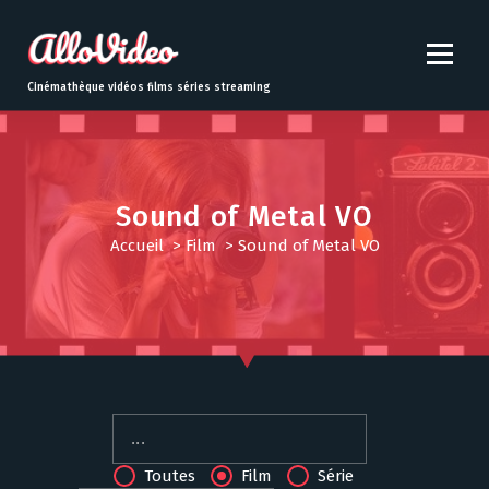
S
k
i
p
Cinémathèque vidéos films séries streaming
t
o
c
o
n
Sound of Metal VO
t
Accueil
>
Film
>
Sound of Metal VO
e
n
t
Toutes
Film
Série