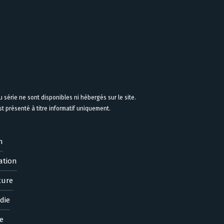
 série ne sont disponibles ni hébergés sur le site.
 présenté à titre informatif uniquement.
n
ation
ture
die
e