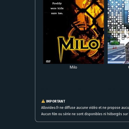
Milo
Streaming en ligne gratuit pour voir The Tomorrow War VO fil
IMPORTANT
Allovideo.fr ne diffuse aucune vidéo et ne propose auc
Aucun film ou série ne sont disponibles ni hébergés sur l