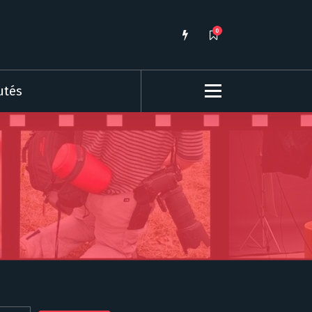
0
utés