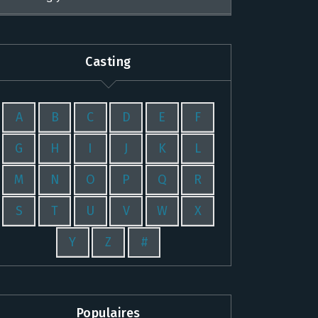
Casting
A
B
C
D
E
F
G
H
I
J
K
L
M
N
O
P
Q
R
S
T
U
V
W
X
Y
Z
#
Populaires