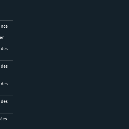
ance
er
s des
s des
s des
s des
nées