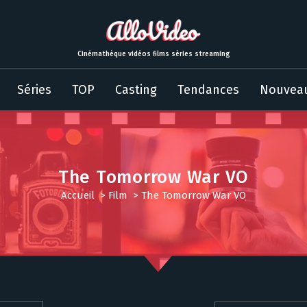
Cinémathèque vidéos films séries streaming
Séries
TOP
Casting
Tendances
Nouvea
The Tomorrow War VO
Accueil
>
Film
>
The Tomorrow War VO