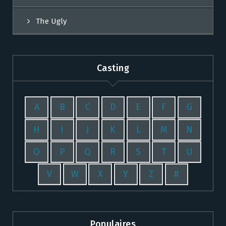
The Ugly
Casting
A
B
C
D
E
F
G
H
I
J
K
L
M
N
O
P
Q
R
S
T
U
V
W
X
Y
Z
#
Populaires