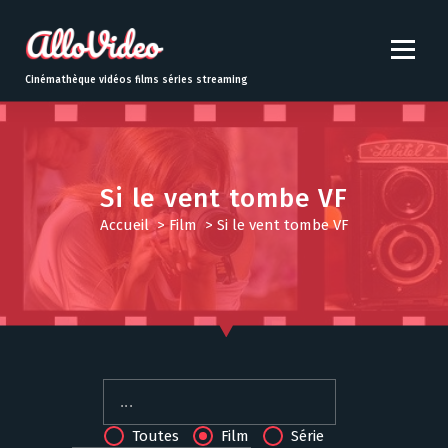
S
k
i
p
Cinémathèque vidéos films séries streaming
t
o
c
o
n
Si le vent tombe VF
t
Accueil
>
Film
>
Si le vent tombe VF
e
n
t
Toutes
Film
Série