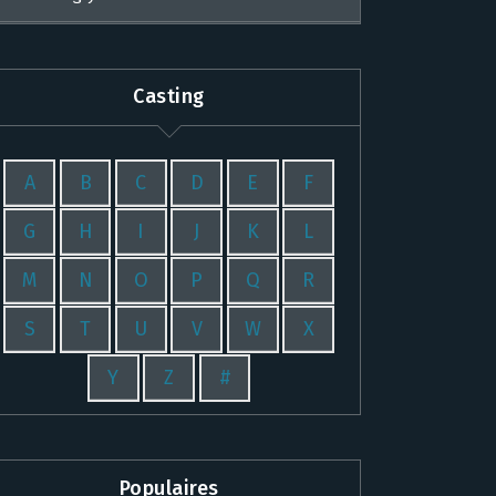
Casting
A
B
C
D
E
F
G
H
I
J
K
L
M
N
O
P
Q
R
S
T
U
V
W
X
Y
Z
#
Populaires