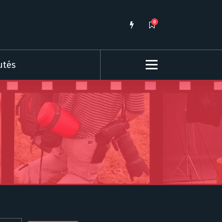
0
utés