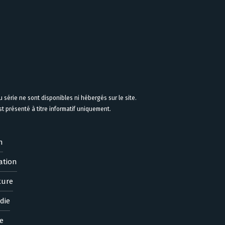
 série ne sont disponibles ni hébergés sur le site.
 présenté à titre informatif uniquement.
n
ation
ture
die
e