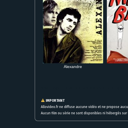
Alexandre
Streaming gratuit Oups ! J’ai encore raté l’arche… VF en ligne à
IMPORTANT
Allovideo.fr ne diffuse aucune vidéo et ne propose auc
Aucun film ou série ne sont disponibles ni hébergés sur l