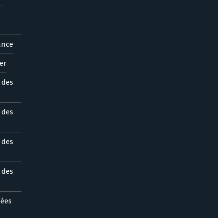
ance
er
s des
s des
s des
s des
nées