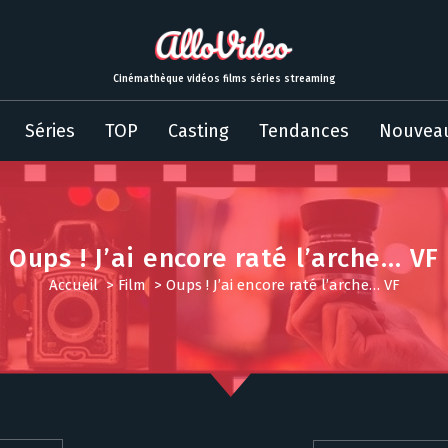
Cinémathèque vidéos films séries streaming
Séries
TOP
Casting
Tendances
Nouvea
Oups ! J’ai encore raté l’arche… VF
Accueil
>
Film
>
Oups ! J’ai encore raté l’arche… VF