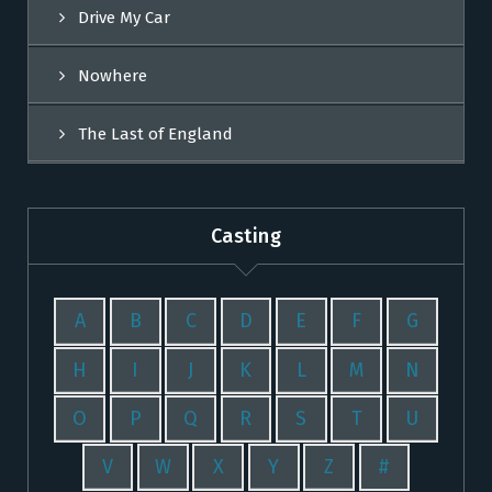
Drive My Car
Nowhere
The Last of England
Casting
A
B
C
D
E
F
G
H
I
J
K
L
M
N
O
P
Q
R
S
T
U
V
W
X
Y
Z
#