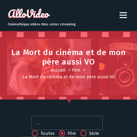
S
k
i
p
Cinémathèque vidéos films séries streaming
t
o
c
o
La Mort du cinéma et de mon
n
père aussi VO
t
Accueil
>
Film
>
e
La Mort du cinéma et de mon père aussi VO
n
t
Toutes
Film
Série