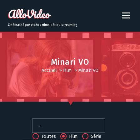
S
k
i
p
Cinémathèque vidéos films séries streaming
t
o
c
o
n
Minari VO
t
Accueil
>
Film
>
Minari VO
e
n
t
Toutes
Film
Série