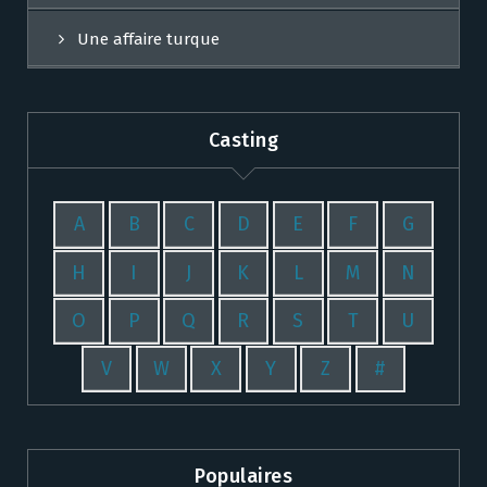
Une affaire turque
Casting
A
B
C
D
E
F
G
H
I
J
K
L
M
N
O
P
Q
R
S
T
U
V
W
X
Y
Z
#
Populaires