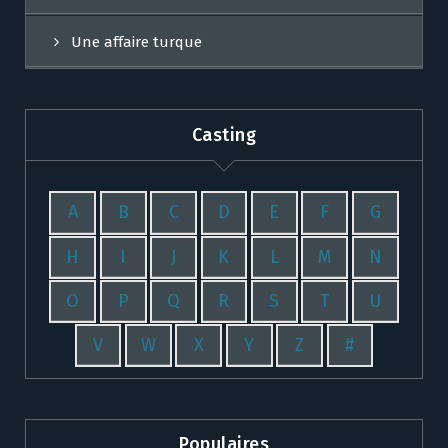
Une affaire turque
Casting
A
B
C
D
E
F
G
H
I
J
K
L
M
N
O
P
Q
R
S
T
U
V
W
X
Y
Z
#
Populaires