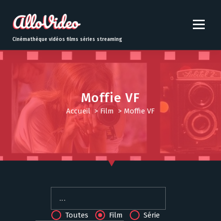
S
k
i
p
Cinémathèque vidéos films séries streaming
t
o
c
o
n
Moffie VF
t
Accueil
>
Film
>
Moffie VF
e
n
t
Toutes
Film
Série