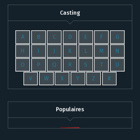
Casting
A
B
C
D
E
F
G
H
I
J
K
L
M
N
O
P
Q
R
S
T
U
V
W
X
Y
Z
#
Populaires