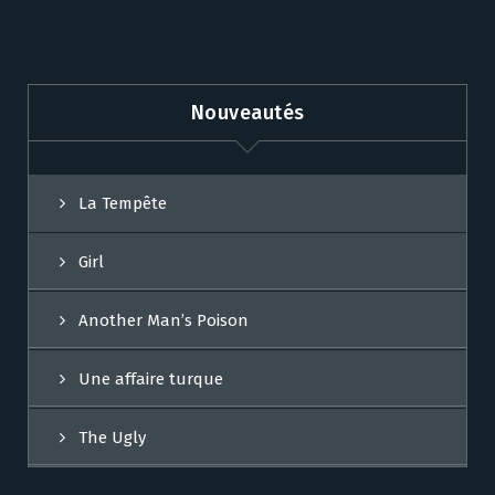
Nouveautés
La Tempête
Girl
Another Man’s Poison
Une affaire turque
The Ugly