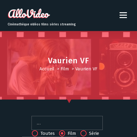
S
k
i
p
Cinémathèque vidéos films séries streaming
t
o
c
o
n
Vaurien VF
t
Accueil
>
Film
>
Vaurien VF
e
n
t
Toutes
Film
Série