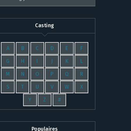
Casting
A
B
C
D
E
F
G
H
I
J
K
L
M
N
O
P
Q
R
S
T
U
V
W
X
Y
Z
#
Populaires