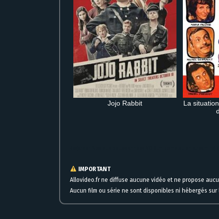
Jojo Rabbit
La situatio
Regarder Nos plus belles années VO film complet en streaming g
IMPORTANT
Allovideo.fr ne diffuse aucune vidéo et ne propose auc
Aucun film ou série ne sont disponibles ni hébergés sur l