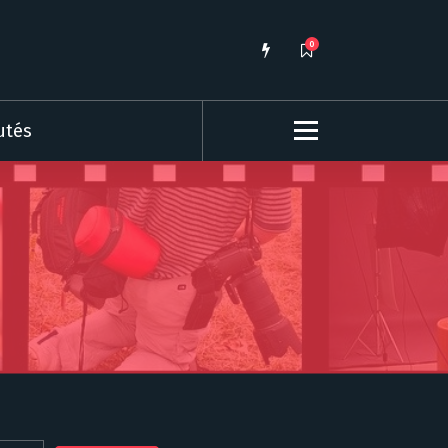
0
utés