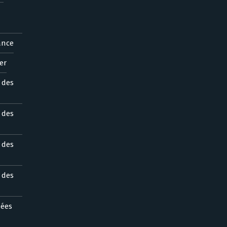
ance
er
s des
s des
s des
s des
nées