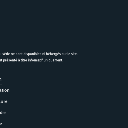
 série ne sont disponibles ni hébergés sur le site.
 présenté à titre informatif uniquement.
n
ation
ture
die
e