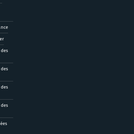
ance
er
s des
s des
s des
s des
nées