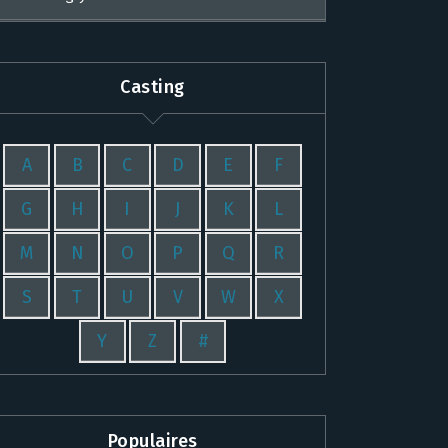
Casting
A
B
C
D
E
F
G
H
I
J
K
L
M
N
O
P
Q
R
S
T
U
V
W
X
Y
Z
#
Populaires