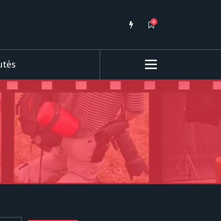
0
utés