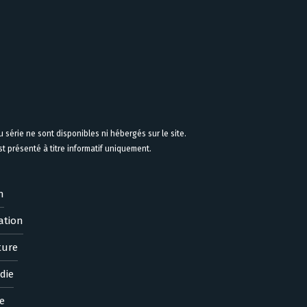
 série ne sont disponibles ni hébergés sur le site.
 présenté à titre informatif uniquement.
n
ation
ture
die
e