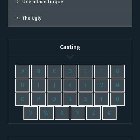
Une affaire turque
The Ugly
Casting
A
B
C
D
E
F
G
H
I
J
K
L
M
N
O
P
Q
R
S
T
U
V
W
X
Y
Z
#