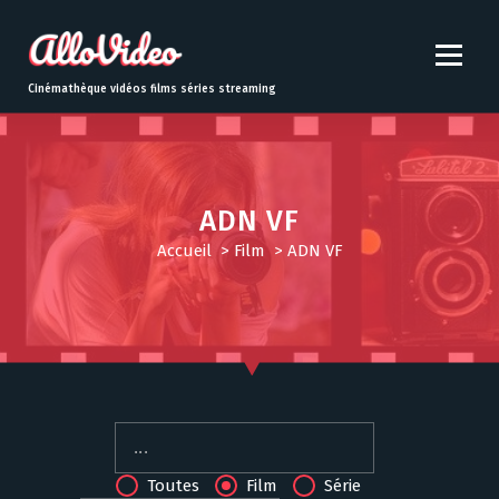
S
k
i
p
Cinémathèque vidéos films séries streaming
t
o
c
o
n
ADN VF
t
Accueil
>
Film
>
ADN VF
e
n
t
Toutes
Film
Série