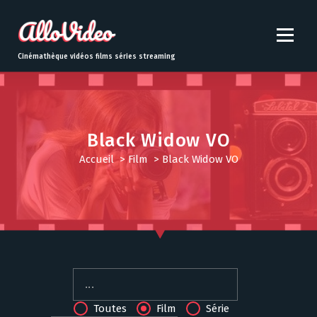
S
k
i
p
Cinémathèque vidéos films séries streaming
t
o
c
o
n
Black Widow VO
t
Accueil
>
Film
>
Black Widow VO
e
n
t
Toutes
Film
Série