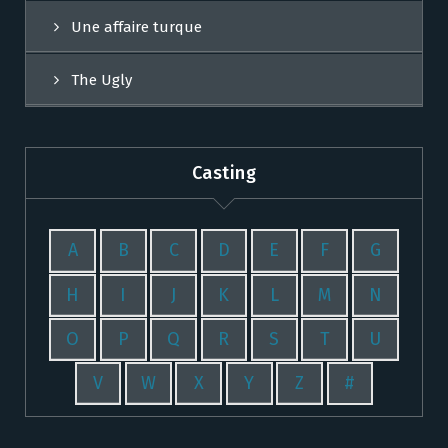
Une affaire turque
The Ugly
Casting
A
B
C
D
E
F
G
H
I
J
K
L
M
N
O
P
Q
R
S
T
U
V
W
X
Y
Z
#