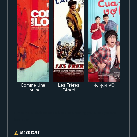
Comme Une
Les Frères
पेट पुराण VO
Louve
Pétard
Film complet Black Widow VO à voir en streaming gratuit en ligne sans
inscription
IMPORTANT