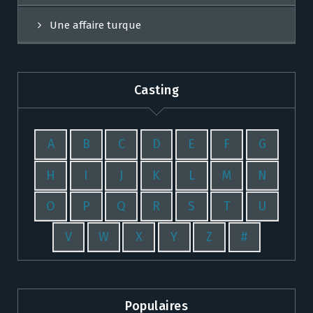
Une affaire turque
Casting
A
B
C
D
E
F
G
H
I
J
K
L
M
N
O
P
Q
R
S
T
U
V
W
X
Y
Z
#
Populaires