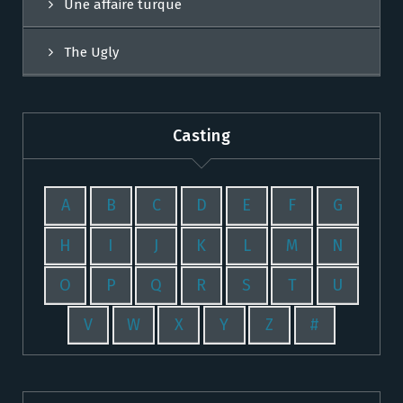
Une affaire turque
The Ugly
Casting
A
B
C
D
E
F
G
H
I
J
K
L
M
N
O
P
Q
R
S
T
U
V
W
X
Y
Z
#