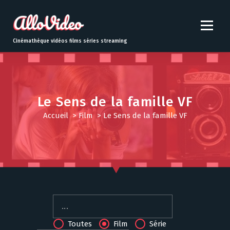
S
k
i
p
Cinémathèque vidéos films séries streaming
t
o
c
o
n
Le Sens de la famille VF
t
Accueil
>
Film
>
Le Sens de la famille VF
e
n
t
Toutes
Film
Série