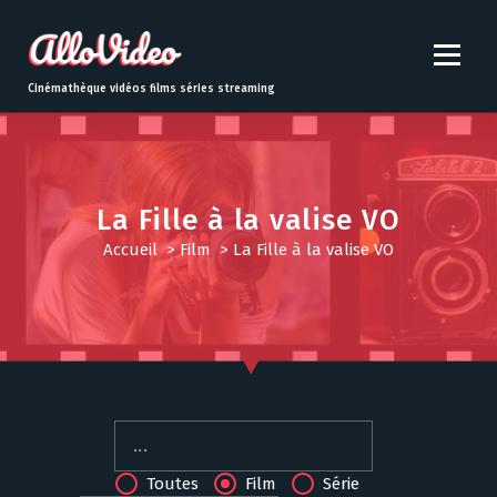
S
k
i
p
Cinémathèque vidéos films séries streaming
t
o
c
o
n
La Fille à la valise VO
t
Accueil
>
Film
>
La Fille à la valise VO
e
n
t
Toutes
Film
Série