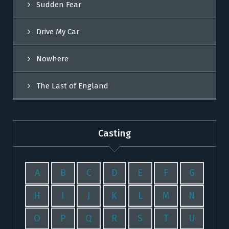
Sudden Fear
Drive My Car
Nowhere
The Last of England
Casting
A
B
C
D
E
F
G
H
I
J
K
L
M
N
O
P
Q
R
S
T
U