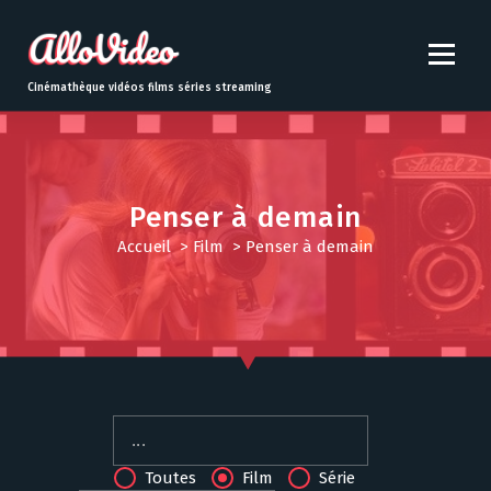
S
k
i
p
Cinémathèque vidéos films séries streaming
t
o
c
o
n
Penser à demain
t
Accueil
>
Film
>
Penser à demain
e
n
t
Toutes
Film
Série