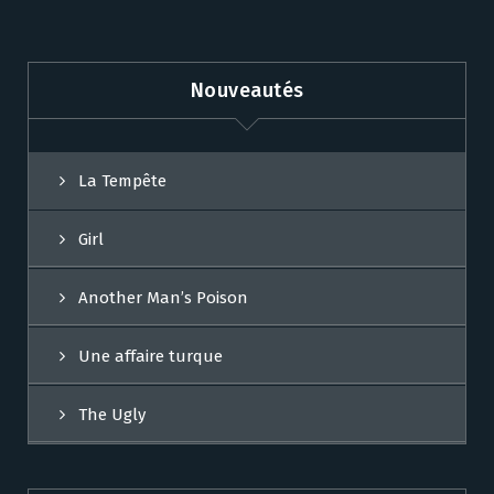
Nouveautés
La Tempête
Girl
Another Man’s Poison
Une affaire turque
The Ugly