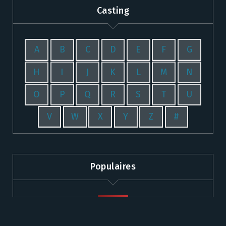
Casting
A
B
C
D
E
F
G
H
I
J
K
L
M
N
O
P
Q
R
S
T
U
V
W
X
Y
Z
#
Populaires