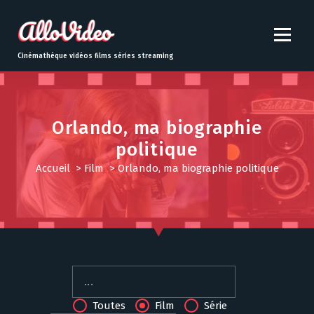
S
k
i
p
Cinémathèque vidéos films séries streaming
t
o
c
o
Orlando, ma biographie
n
politique
t
e
Accueil
>
Film
>
Orlando, ma biographie politique
n
t
Toutes
Film
Série