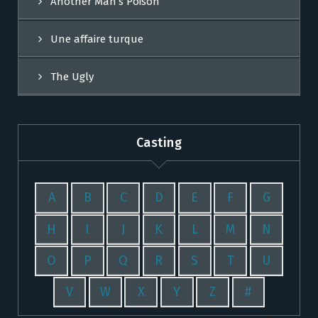
Another Man’s Poison
Une affaire turque
The Ugly
Casting
A
B
C
D
E
F
G
H
I
J
K
L
M
N
O
P
Q
R
S
T
U
V
W
X
Y
Z
#