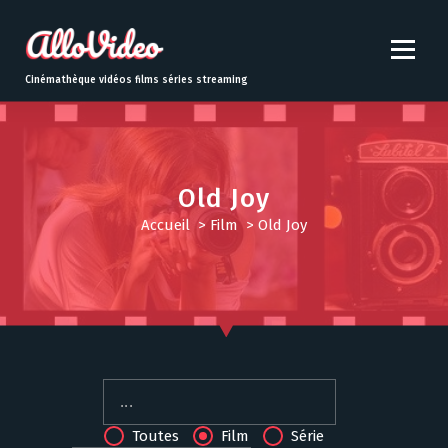
S
k
i
p
Cinémathèque vidéos films séries streaming
t
o
c
o
n
Old Joy
t
Accueil
>
Film
>
Old Joy
e
n
t
Toutes
Film
Série