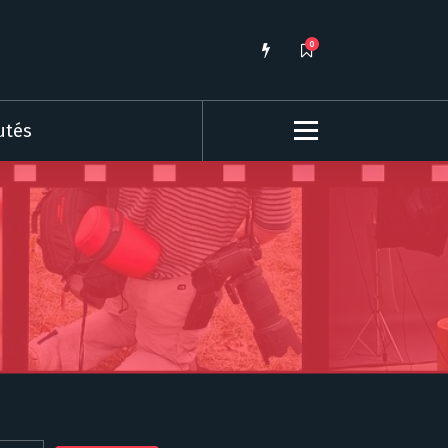
0
utés