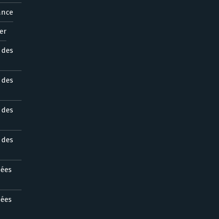
ance
er
s des
s des
s des
s des
nées
nées