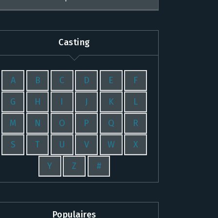
Casting
A
B
C
D
E
F
G
H
I
J
K
L
M
N
O
P
Q
R
S
T
U
V
W
X
Y
Z
#
Populaires