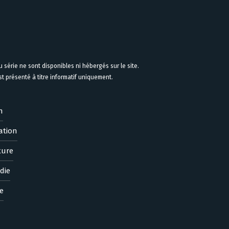
 série ne sont disponibles ni hébergés sur le site.
 présenté à titre informatif uniquement.
n
ation
ture
die
e