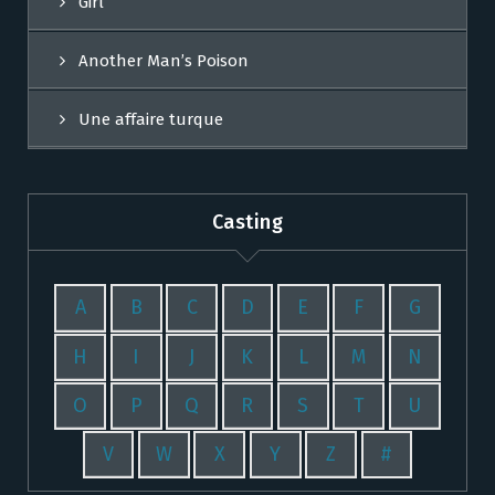
Girl
Another Man’s Poison
Une affaire turque
Casting
A
B
C
D
E
F
G
H
I
J
K
L
M
N
O
P
Q
R
S
T
U
V
W
X
Y
Z
#