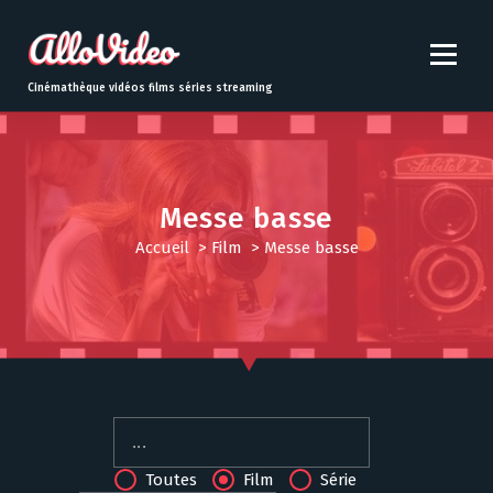
S
k
i
p
Cinémathèque vidéos films séries streaming
t
o
c
o
n
Messe basse
t
Accueil
>
Film
>
Messe basse
e
n
t
Toutes
Film
Série