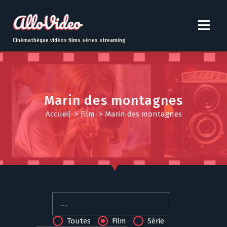
S
k
i
p
Cinémathèque vidéos films séries streaming
t
o
c
o
n
Marin des montagnes
t
Accueil
>
Film
>
Marin des montagnes
e
n
t
Toutes
Film
Série