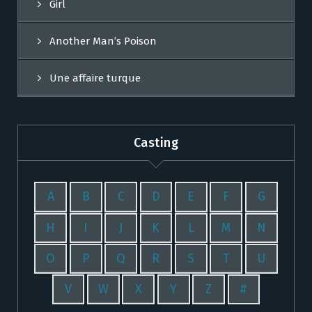
Girl
Another Man’s Poison
Une affaire turque
Casting
A
B
C
D
E
F
G
H
I
J
K
L
M
N
O
P
Q
R
S
T
U
V
W
X
Y
Z
#