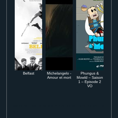
Belfast
Michelangelo -
Phungus &
Amour et mort
Mowld – Saison
1 – Episode 2
VO
Regarder Marin des montagnes en VF VOSTFR streaming complet gratuit en
ligne