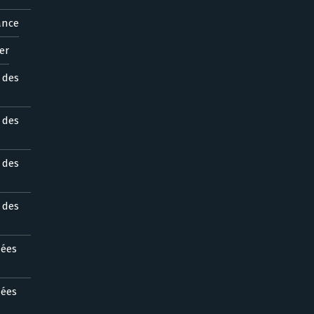
ance
er
s des
s des
s des
s des
nées
nées