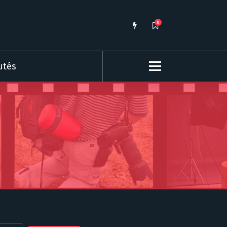
0
utés