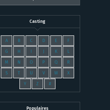
Casting
A
B
C
D
E
F
G
H
I
J
K
L
M
N
O
P
Q
R
S
T
U
V
W
X
Y
Z
#
Populaires