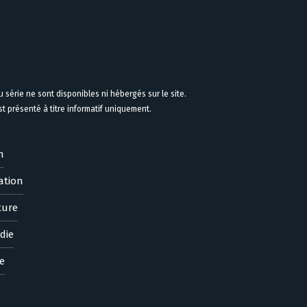
 série ne sont disponibles ni hébergés sur le site.
 présenté à titre informatif uniquement.
n
ation
ture
die
e