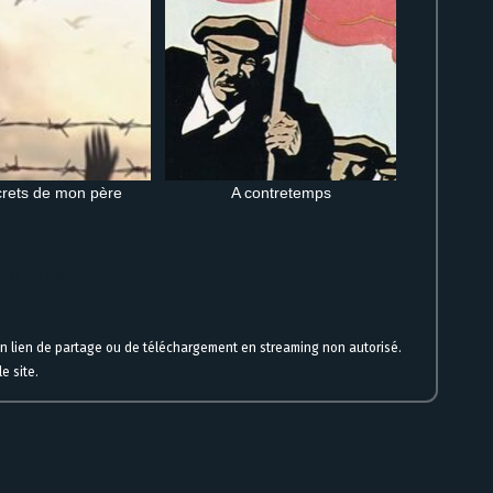
rets de mon père
A contretemps
sion française
un lien de partage ou de téléchargement en streaming non autorisé.
e site.