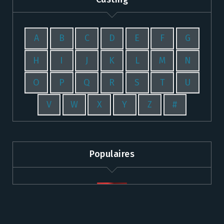
A
B
C
D
E
F
G
H
I
J
K
L
M
N
O
P
Q
R
S
T
U
V
W
X
Y
Z
#
Populaires