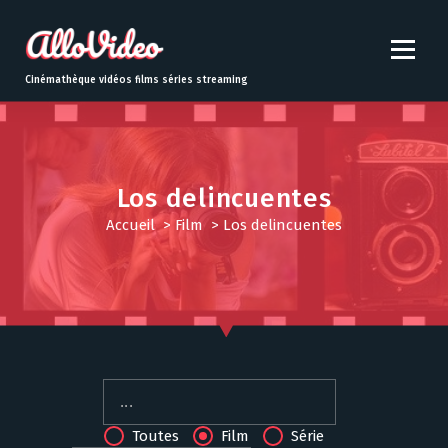
S
k
i
p
Cinémathèque vidéos films séries streaming
t
o
c
o
n
Los delincuentes
t
Accueil
>
Film
>
Los delincuentes
e
n
t
Toutes
Film
Série