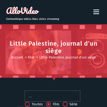
S
k
i
p
Cinémathèque vidéos films séries streaming
t
o
c
o
Little Palestine, journal d’un
n
siège
t
e
Accueil
>
Film
>
Little Palestine, journal d’un siège
n
t
Toutes
Film
Série