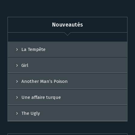
Nouveautés
La Tempête
Girl
Another Man’s Poison
Une affaire turque
The Ugly