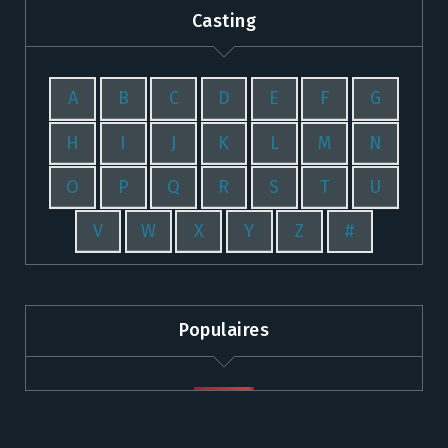
Casting
A
B
C
D
E
F
G
H
I
J
K
L
M
N
O
P
Q
R
S
T
U
V
W
X
Y
Z
#
Populaires