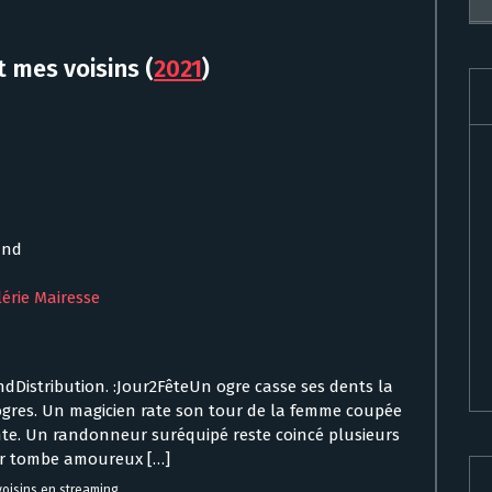
t mes voisins
(
2021
)
and
lérie Mairesse
ndDistribution. :Jour2FêteUn ogre casse ses dents la
s ogres. Un magicien rate son tour de la femme coupée
nte. Un randonneur suréquipé reste coincé plusieurs
ur tombe amoureux […]
voisins en streaming