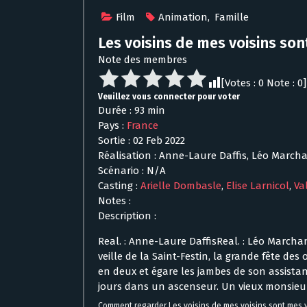
Film
Animation
,
Famille
Les voisins de mes voisins son
Note des membres
[Votes :
0
Note :
0
]
Veuillez vous connecter pour voter
Durée : 93 min
Pays :
France
Sortie : 02 Feb 2022
Réalisation : Anne-Laure Daffis, Léo March
Scénario : N/A
Casting :
Arielle Dombasle
,
Elise Larnicol
,
Va
Notes :
Description :
Real. : Anne-Laure DaffisReal. : Léo Marcha
veille de la Saint-Festin, la grande fête de
en deux et égare les jambes de son assista
jours dans un ascenseur. Un vieux monsie
Comment regarder Les voisins de mes voisins sont mes 