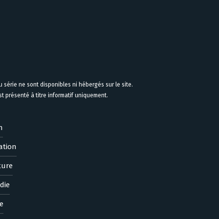
 série ne sont disponibles ni hébergés sur le site.
 présenté à titre informatif uniquement.
n
ation
ture
die
e