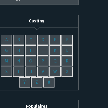
Casting
A
B
C
D
E
F
G
H
I
J
K
L
M
N
O
P
Q
R
S
T
U
V
W
X
Y
Z
#
Populaires