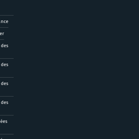
ance
er
s des
s des
s des
s des
nées