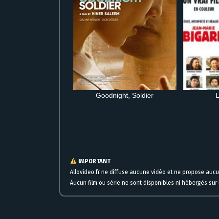
Goodnight, Soldier
Regarder Les voisins de mes voisins sont mes voisins en stream
IMPORTANT
Allovideo.fr ne diffuse aucune vidéo et ne propose auc
Aucun film ou série ne sont disponibles ni hébergés sur l