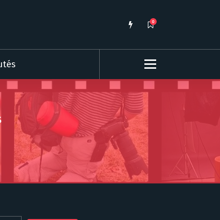
0
utés
s