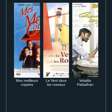
Mes meilleurs
Le Vent dans
Velaiilla
copains
les roseaux
Pattadhari
Regarder Le voyage d’Amelie… Amelie Rennt en streaming HD complet
gratuit en ligne immédiatement