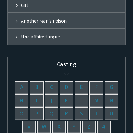
Girl
Another Man’s Poison
Une affaire turque
Casting
A
B
C
D
E
F
G
H
I
J
K
L
M
N
O
P
Q
R
S
T
U
V
W
X
Y
Z
#