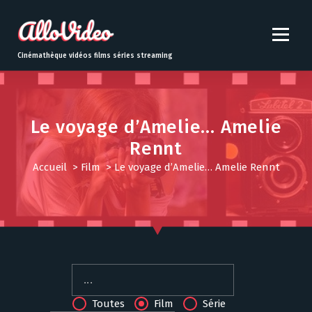
S
k
i
p
Cinémathèque vidéos films séries streaming
t
o
c
o
Le voyage d’Amelie… Amelie
n
Rennt
t
e
Accueil
>
Film
>
Le voyage d’Amelie… Amelie Rennt
n
t
Toutes
Film
Série