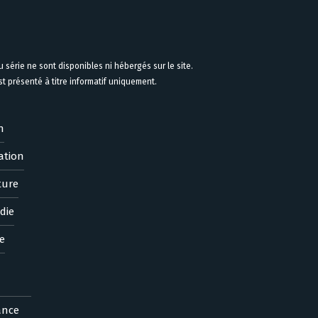
 série ne sont disponibles ni hébergés sur le site.
 présenté à titre informatif uniquement.
n
ation
ture
die
e
ance