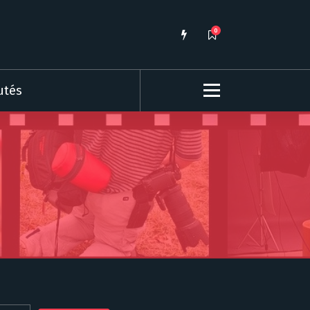
0
utés