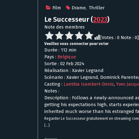
Film
Drame
,
Thriller
Le Successeur
(
2023
)
Note des membres
[Votes :
0
Note :
0
]
Veuillez vous connecter pour voter
Durée : 112 min
Pays :
Belgique
Sortie : 02 Feb 2024
Réalisation : Xavier Legrand
Scénario : Xavier Legrand, Dominick Parent
Casting :
Laetitia Isambert-Denis
,
Yves Jacq
Notes :
Description : Follows a newly-announced art
getting his expectations high, starts exper
inherited much worse than his estranged fat
Regarder Le Successeur gratuitement en streaming com
[...]