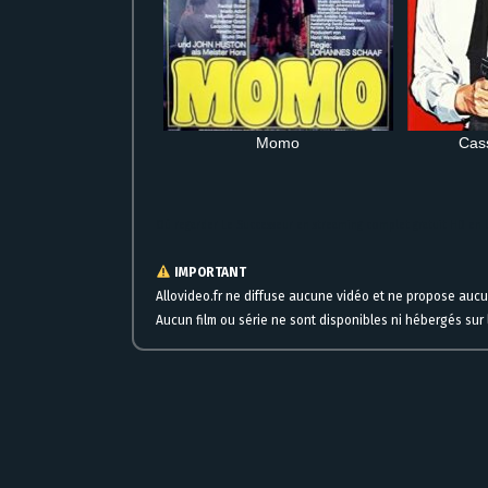
Momo
Cass
Où regarder Le Successeur en streaming complet gratuit HD en 
IMPORTANT
Allovideo.fr ne diffuse aucune vidéo et ne propose auc
Aucun film ou série ne sont disponibles ni hébergés sur l