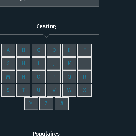
Casting
A
B
C
D
E
F
G
H
I
J
K
L
M
N
O
P
Q
R
S
T
U
V
W
X
Y
Z
#
Populaires