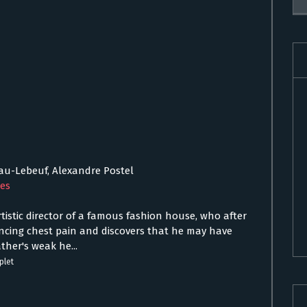
eau-Lebeuf, Alexandre Postel
ues
istic director of a famous fashion house, who after
iencing chest pain and discovers that he may have
her's weak he...
plet