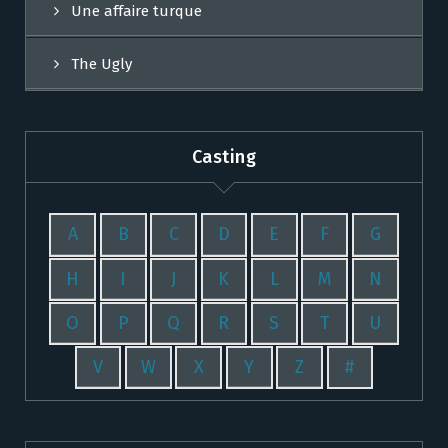
Une affaire turque
The Ugly
Casting
A
B
C
D
E
F
G
H
I
J
K
L
M
N
O
P
Q
R
S
T
U
V
W
X
Y
Z
#