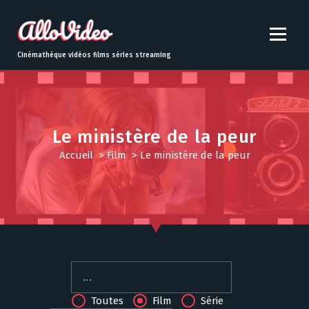
S
k
i
p
Cinémathèque vidéos films séries streaming
t
o
c
o
n
Le ministère de la peur
t
Accueil
>
Film
>
Le ministère de la peur
e
n
t
Toutes
Film
Série