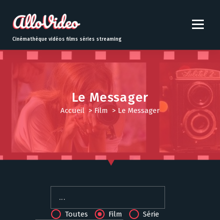
S
k
i
p
Cinémathèque vidéos films séries streaming
t
o
c
o
n
Le Messager
t
Accueil
>
Film
>
Le Messager
e
n
t
Toutes
Film
Série