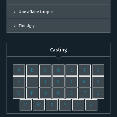
Une affaire turque
The Ugly
Casting
A
B
C
D
E
F
G
H
I
J
K
L
M
N
O
P
Q
R
S
T
U
V
W
X
Y
Z
#