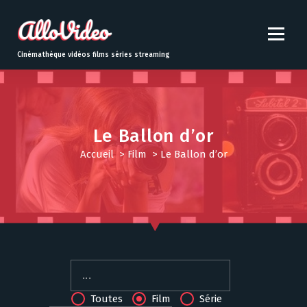
S
k
i
p
Cinémathèque vidéos films séries streaming
t
o
c
o
n
Le Ballon d’or
t
Accueil
>
Film
>
Le Ballon d’or
e
n
t
Toutes
Film
Série