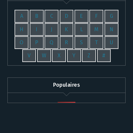
A
B
C
D
E
F
G
H
I
J
K
L
M
N
O
P
Q
R
S
T
U
V
W
X
Y
Z
#
Populaires