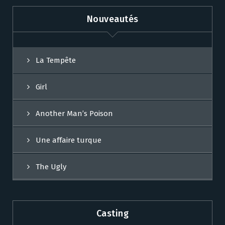
Nouveautés
La Tempête
Girl
Another Man’s Poison
Une affaire turque
The Ugly
Casting