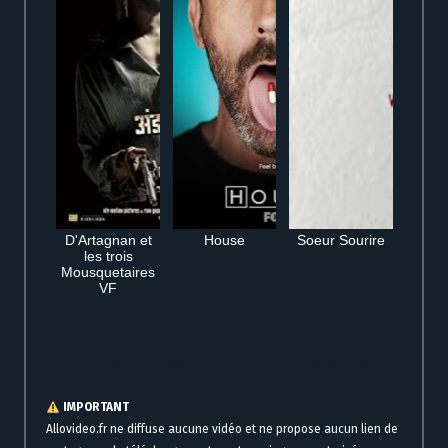
D'Artagnan et
House
Soeur Sourire
les trois
Mousquetaires
VF
Regarder Land en streaming gratuit en ligne complet HD VF VOSTFR
IMPORTANT
Allovideo.fr ne diffuse aucune vidéo et ne propose aucun lien de