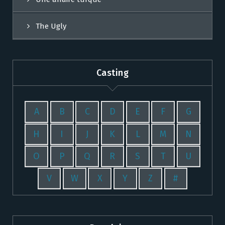
The Ugly
Casting
A
B
C
D
E
F
G
H
I
J
K
L
M
N
O
P
Q
R
S
T
U
V
W
X
Y
Z
#