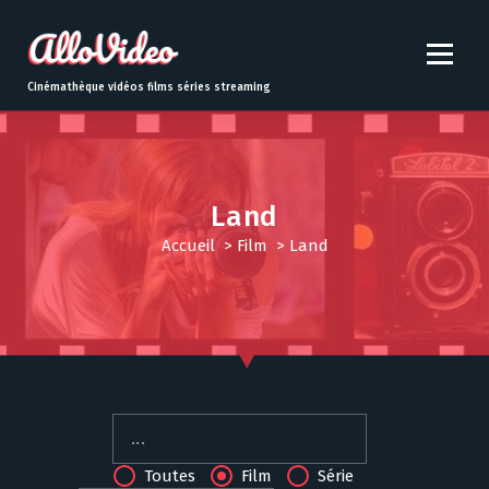
S
k
i
p
Cinémathèque vidéos films séries streaming
t
o
c
o
n
Land
t
Accueil
>
Film
>
Land
e
n
t
Toutes
Film
Série