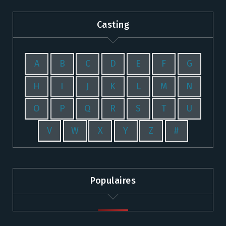
Casting
A
B
C
D
E
F
G
H
I
J
K
L
M
N
O
P
Q
R
S
T
U
V
W
X
Y
Z
#
Populaires