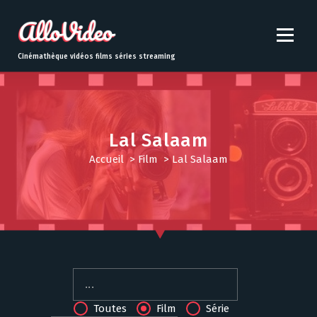
S
k
i
p
Cinémathèque vidéos films séries streaming
t
o
c
o
n
Lal Salaam
t
Accueil
>
Film
>
Lal Salaam
e
n
t
Toutes
Film
Série