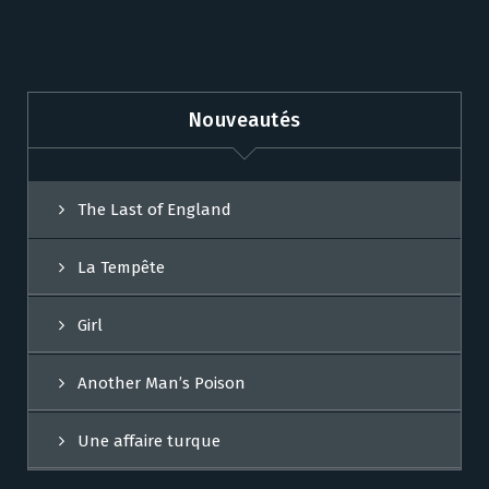
Nouveautés
The Last of England
La Tempête
Girl
Another Man’s Poison
Une affaire turque