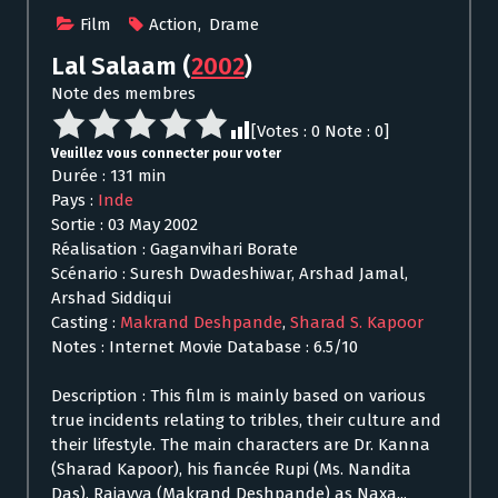
Film
Action
,
Drame
Lal Salaam
(
2002
)
Note des membres
[Votes :
0
Note :
0
]
Veuillez vous connecter pour voter
Durée : 131 min
Pays :
Inde
Sortie : 03 May 2002
Réalisation : Gaganvihari Borate
Scénario : Suresh Dwadeshiwar, Arshad Jamal,
Arshad Siddiqui
Casting :
Makrand Deshpande
,
Sharad S. Kapoor
Notes : Internet Movie Database : 6.5/10
Description : This film is mainly based on various
true incidents relating to tribles, their culture and
their lifestyle. The main characters are Dr. Kanna
(Sharad Kapoor), his fiancée Rupi (Ms. Nandita
Das), Rajayya (Makrand Deshpande) as Naxa...