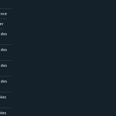
ance
er
s des
s des
s des
s des
nées
nées