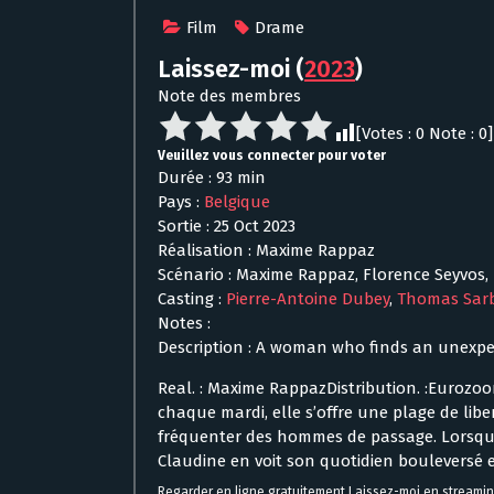
Film
Drame
Laissez-moi
(
2023
)
Note des membres
[Votes :
0
Note :
0
]
Veuillez vous connecter pour voter
Durée : 93 min
Pays :
Belgique
Sortie : 25 Oct 2023
Réalisation : Maxime Rappaz
Scénario : Maxime Rappaz, Florence Seyvos
Casting :
Pierre-Antoine Dubey
,
Thomas Sar
Notes :
Description : A woman who finds an unexpe
Real. : Maxime RappazDistribution. :Eurozoom
chaque mardi, elle s’offre une plage de li
fréquenter des hommes de passage. Lorsque 
Claudine en voit son quotidien bouleversé 
Regarder en ligne gratuitement Laissez-moi en streami