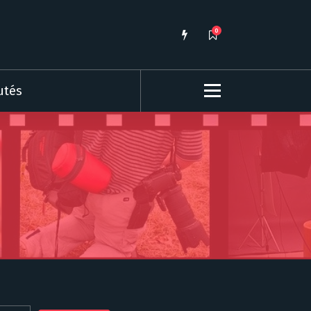
0
utés