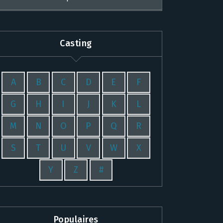
Casting
A
B
C
D
E
F
G
H
I
J
K
L
M
N
O
P
Q
R
S
T
U
V
W
X
Y
Z
#
Populaires