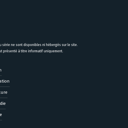
 série ne sont disponibles ni hébergés sur le site.
 présenté à titre informatif uniquement.
n
ation
ture
die
e