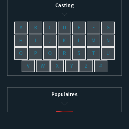
Casting
A
B
C
D
E
F
G
H
I
J
K
L
M
N
O
P
Q
R
S
T
U
V
W
X
Y
Z
#
Populaires