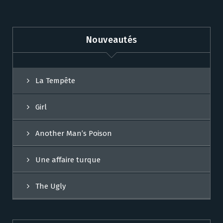
Nouveautés
La Tempête
Girl
Another Man’s Poison
Une affaire turque
The Ugly