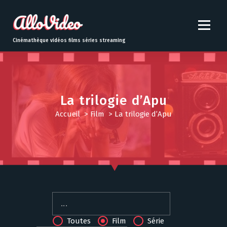
S
k
i
p
Cinémathèque vidéos films séries streaming
t
o
c
o
n
La trilogie d’Apu
t
Accueil
>
Film
>
La trilogie d’Apu
e
n
t
Toutes
Film
Série